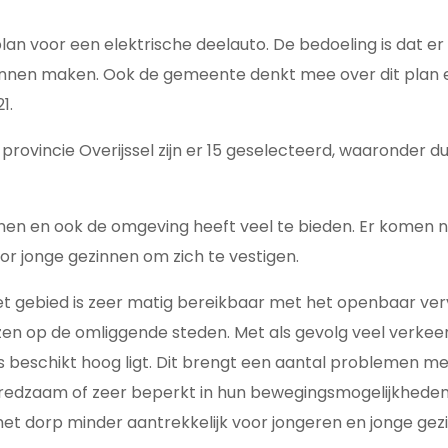
 voor een elektrische deelauto. De bedoeling is dat er in
nnen maken. Ook de gemeente denkt mee over dit plan en
1.
rovincie Overijssel zijn er 15 geselecteerd, waaronder du
en en ook de omgeving heeft veel te bieden. Er komen ni
oor jonge gezinnen om zich te vestigen.
et gebied is zeer matig bereikbaar met het openbaar ve
ezen op de omliggende steden. Met als gevolg veel verkee
s beschikt hoog ligt. Dit brengt een aantal problemen m
elfredzaam of zeer beperkt in hun bewegingsmogelijkhede
het dorp minder aantrekkelijk voor jongeren en jonge gezi