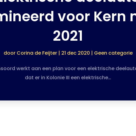
ineerd voor Kern m
2021
door
Corina de Feijter
|
21 dec 2020
|
Geen categorie
oord werkt aan een plan voor een elektrische deelauto
dat er in Kolonie III een elektrische…