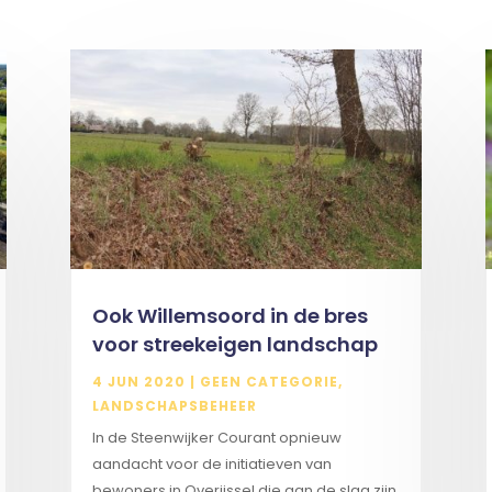
Ook Willemsoord in de bres
voor streekeigen landschap
4 JUN 2020
|
GEEN CATEGORIE
,
LANDSCHAPSBEHEER
In de Steenwijker Courant opnieuw
aandacht voor de initiatieven van
bewoners in Overijssel die aan de slag zijn