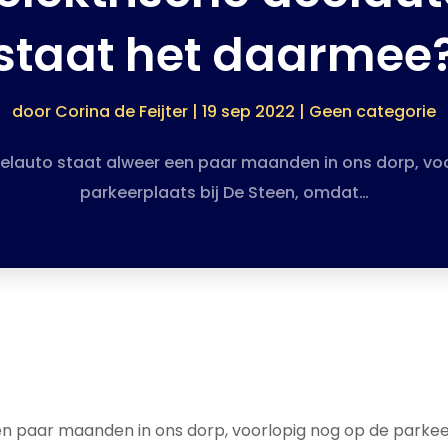
staat het daarmee
door
Corina de Feijter
|
19 sep 2022
|
Geen categorie
eelauto staat alweer een paar maanden in ons dorp, vo
parkeerplaats bij De Steen, omdat…
en paar maanden in ons dorp, voorlopig nog op de parkee